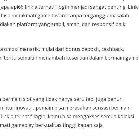
gapa api66 link alternatif login menjadi sangat penting. Link
 bisa menikmati game favorit tanpa terganggu masalah
yediakan platform yang stabil, aman, dan responsif baik
 promosi menarik, mulai dari bonus deposit, cashback,
 ini tentu semakin menambah keseruan dalam bermain game
rmain slot yang tidak hanya seru tapi juga penuh
 fitur inovatif, pemain bisa merasakan sensasi bermain
6 link alternatif login, kamu bisa mengakses semua koleksi
ti gameplay berkualitas tinggi kapan saja.