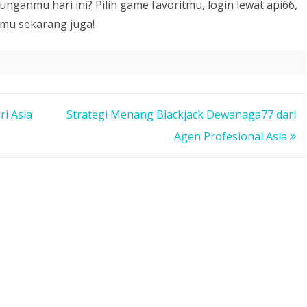
ganmu hari ini? Pilih game favoritmu, login lewat api66,
mu sekarang juga!
ri Asia
Strategi Menang Blackjack Dewanaga77 dari
Agen Profesional Asia