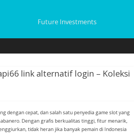
Future Investments
Skip
to
content
66 link alternatif login – Koleksi
ng dengan cepat, dan salah satu penyedia game slot yang
e
banero. Dengan grafis berkualitas tinggi, fitur menarik,
anero
enggiurkan, tidak heran jika banyak pemain di Indonesia