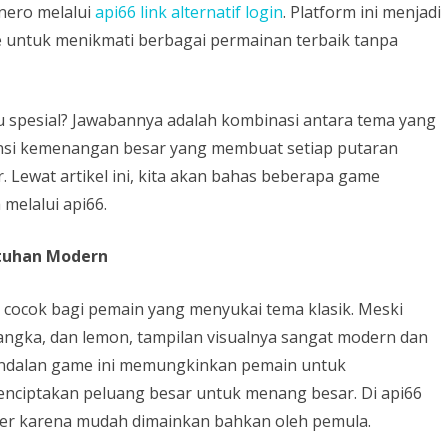
nero melalui
api66 link alternatif login
. Platform ini menjadi
e untuk menikmati berbagai permainan terbaik tanpa
6
natif
spesial? Jawabannya adalah kombinasi antara tema yang
n
ensi kemenangan besar yang membuat setiap putaran
Lewat artikel ini, kita akan bahas beberapa game
melalui api66.
ksi
ntuhan Modern
ng
 cocok bagi pemain yang menyukai tema klasik. Meski
angka, dan lemon, tampilan visualnya sangat modern dan
 andalan game ini memungkinkan pemain untuk
enciptakan peluang besar untuk menang besar. Di api66
puler karena mudah dimainkan bahkan oleh pemula.