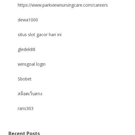
https://www.parkviewnursingcare.com/careers
dewa1000
situs slot gacor hari ini
gledek88
winsgoal login
Sbobet
สล็อตเว็บตรง
rans303
Recent Posts