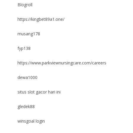
Blogroll
https://kingbet89a1.one/
musang178
fyp138
https://www.parkviewnursingcare.com/careers
dewa1000
situs slot gacor hari ini
gledek88
winsgoal login