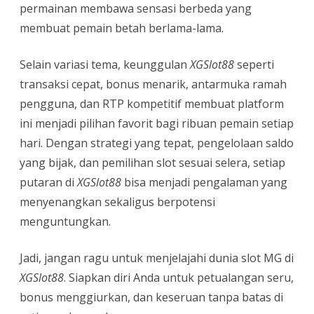
permainan membawa sensasi berbeda yang
membuat pemain betah berlama-lama.
Selain variasi tema, keunggulan
XGSlot88
seperti
transaksi cepat, bonus menarik, antarmuka ramah
pengguna, dan RTP kompetitif membuat platform
ini menjadi pilihan favorit bagi ribuan pemain setiap
hari. Dengan strategi yang tepat, pengelolaan saldo
yang bijak, dan pemilihan slot sesuai selera, setiap
putaran di
XGSlot88
bisa menjadi pengalaman yang
menyenangkan sekaligus berpotensi
menguntungkan.
Jadi, jangan ragu untuk menjelajahi dunia slot MG di
XGSlot88
. Siapkan diri Anda untuk petualangan seru,
bonus menggiurkan, dan keseruan tanpa batas di