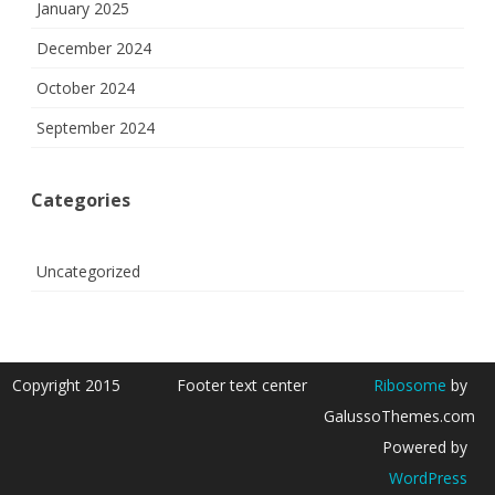
January 2025
December 2024
October 2024
September 2024
Categories
Uncategorized
Copyright 2015
Footer text center
Ribosome
by
GalussoThemes.com
Powered by
WordPress