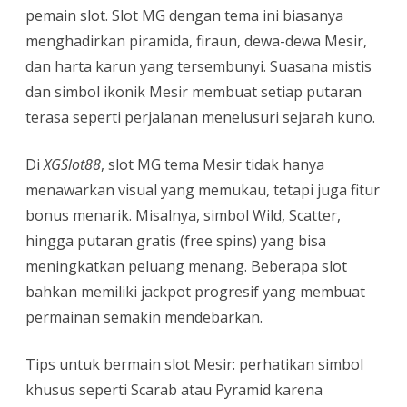
pemain slot. Slot MG dengan tema ini biasanya
menghadirkan piramida, firaun, dewa-dewa Mesir,
dan harta karun yang tersembunyi. Suasana mistis
dan simbol ikonik Mesir membuat setiap putaran
terasa seperti perjalanan menelusuri sejarah kuno.
Di
XGSlot88
, slot MG tema Mesir tidak hanya
menawarkan visual yang memukau, tetapi juga fitur
bonus menarik. Misalnya, simbol Wild, Scatter,
hingga putaran gratis (free spins) yang bisa
meningkatkan peluang menang. Beberapa slot
bahkan memiliki jackpot progresif yang membuat
permainan semakin mendebarkan.
Tips untuk bermain slot Mesir: perhatikan simbol
khusus seperti Scarab atau Pyramid karena