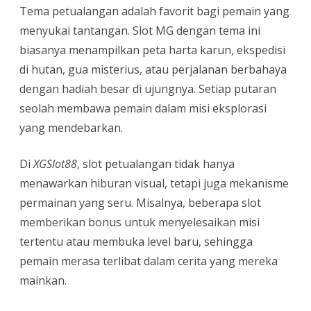
Tema petualangan adalah favorit bagi pemain yang
menyukai tantangan. Slot MG dengan tema ini
biasanya menampilkan peta harta karun, ekspedisi
di hutan, gua misterius, atau perjalanan berbahaya
dengan hadiah besar di ujungnya. Setiap putaran
seolah membawa pemain dalam misi eksplorasi
yang mendebarkan.
Di
XGSlot88
, slot petualangan tidak hanya
menawarkan hiburan visual, tetapi juga mekanisme
permainan yang seru. Misalnya, beberapa slot
memberikan bonus untuk menyelesaikan misi
tertentu atau membuka level baru, sehingga
pemain merasa terlibat dalam cerita yang mereka
mainkan.